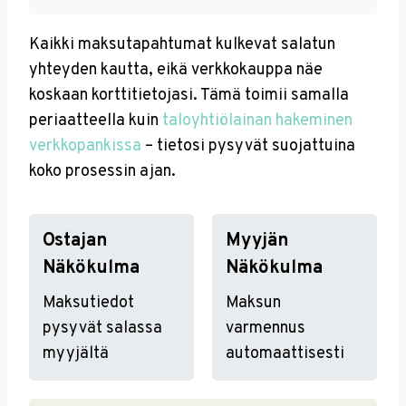
Kaikki maksutapahtumat kulkevat salatun
yhteyden kautta, eikä verkkokauppa näe
koskaan korttitietojasi. Tämä toimii samalla
periaatteella kuin
taloyhtiölainan hakeminen
verkkopankissa
– tietosi pysyvät suojattuina
koko prosessin ajan.
Ostajan
Myyjän
Näkökulma
Näkökulma
Maksutiedot
Maksun
pysyvät salassa
varmennus
myyjältä
automaattisesti