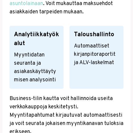
asuntolainaan
. Voit mukauttaa maksuehdot
asiakkaiden tarpeiden mukaan.
Analytiikkatyök
Taloushallinto
Alut
Automaattiset
kirjanpitoraportit
Myyntidatan
ja ALV-laskelmat
seuranta ja
asiakaskäyttäyty
misen analysointi
Business-tilin kautta voit hallinnoida useita
verkkokauppoja keskitetysti.
Myyntitapahtumat kirjautuvat automaattisesti
ja voit seurata jokaisen myyntikanavan tuloksia
erikseen.