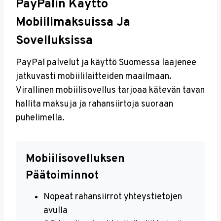
PayPalin Käyttö
Mobiilimaksuissa Ja
Sovelluksissa
PayPal palvelut ja käyttö Suomessa laajenee
jatkuvasti mobiililaitteiden maailmaan.
Virallinen mobiilisovellus tarjoaa kätevän tavan
hallita maksuja ja rahansiirtoja suoraan
puhelimella.
Mobiilisovelluksen
Päätoiminnot
Nopeat rahansiirrot yhteystietojen
avulla