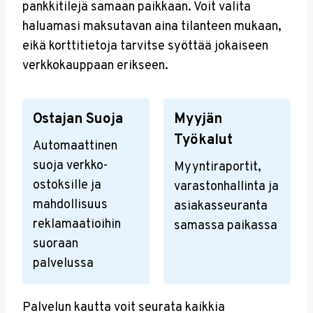
pankkitilejä samaan paikkaan. Voit valita
haluamasi maksutavan aina tilanteen mukaan,
eikä korttitietoja tarvitse syöttää jokaiseen
verkkokauppaan erikseen.
Ostajan Suoja
Myyjän
Työkalut
Automaattinen
suoja verkko-
Myyntiraportit,
ostoksille ja
varastonhallinta ja
mahdollisuus
asiakasseuranta
reklamaatioihin
samassa paikassa
suoraan
palvelussa
Palvelun kautta voit seurata kaikkia