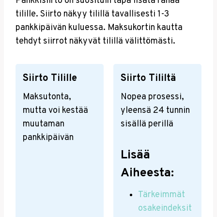
Pankkisiirto on suosituin tapa lisätä rahaa
tilille. Siirto näkyy tilillä tavallisesti 1-3
pankkipäivän kuluessa. Maksukortin kautta
tehdyt siirrot näkyvät tilillä välittömästi.
Siirto Tilille
Siirto Tililtä
Maksutonta,
Nopea prosessi,
mutta voi kestää
yleensä 24 tunnin
muutaman
sisällä perillä
pankkipäivän
Lisää
Aiheesta:
Tärkeimmät
osakeindeksit