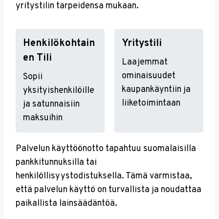
yritystilin tarpeidensa mukaan.
Henkilökohtain
Yritystili
En Tili
Laajemmat
ominaisuudet
Sopii
kaupankäyntiin ja
yksityishenkilöille
liiketoimintaan
ja satunnaisiin
maksuihin
Palvelun käyttöönotto tapahtuu suomalaisilla
pankkitunnuksilla tai
henkilöllisyystodistuksella. Tämä varmistaa,
että palvelun käyttö on turvallista ja noudattaa
paikallista lainsäädäntöä.