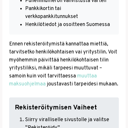
Puhelinnumeron vahvistusta varten
Pankkikortin tai
verkkopankkitunnukset
Henkilötiedot ja osoitteen Suomessa
Ennen rekisteröitymistä kannattaa miettiä,
tarvitsetko henkilökohtaisen vai yritystilin. Voit
myöhemmin päivittää henkilökohtaisen tilin
yritystiliksi, mikäli tarpeesi muuttuvat –
samoin kuin voit tarvittaessa
muuttaa
maksuohjelmaa
joustavasti tarpeidesi mukaan.
Rekisteröitymisen Vaiheet
Siirry viralliselle sivustolle ja valitse
“Rekisteröidy”