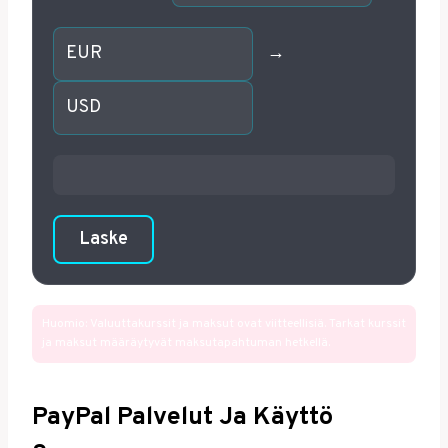
→
Laske
Huomio: Valuuttakurssit ja maksut ovat viitteellisiä. Tarkat kurssit
ja maksut määräytyvät maksutapahtuman hetkellä.
PayPal Palvelut Ja Käyttö