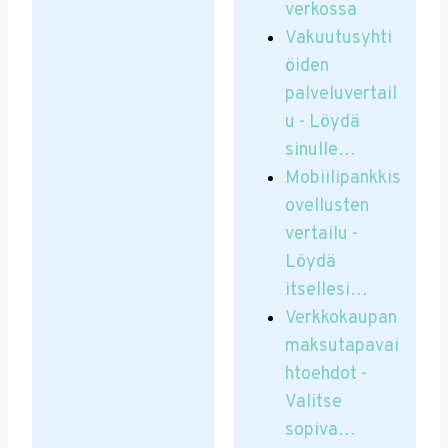
verkossa
Vakuutusyhti
öiden
palveluvertail
u - Löydä
sinulle…
Mobiilipankkis
ovellusten
vertailu -
Löydä
itsellesi…
Verkkokaupan
maksutapavai
htoehdot -
Valitse
sopiva…