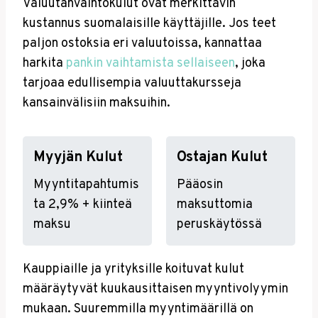
Valuutanvaihtokulut ovat merkittävin
kustannus suomalaisille käyttäjille. Jos teet
paljon ostoksia eri valuutoissa, kannattaa
harkita
pankin vaihtamista sellaiseen
, joka
tarjoaa edullisempia valuuttakursseja
kansainvälisiin maksuihin.
Myyjän Kulut
Ostajan Kulut
Myyntitapahtumis
Pääosin
ta 2,9% + kiinteä
maksuttomia
maksu
peruskäytössä
Kauppiaille ja yrityksille koituvat kulut
määräytyvät kuukausittaisen myyntivolyymin
mukaan. Suuremmilla myyntimäärillä on