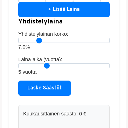
+ Lisää Laina
Yhdistelylaina
Yhdistelylainan korko:
7.0%
Laina-aika (vuotta):
5 vuotta
Laske Säästöt
Kuukausittainen säästö:
0
€