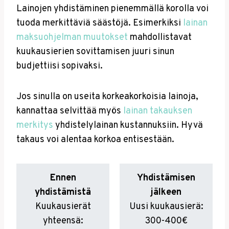
Lainojen yhdistäminen pienemmällä korolla voi
tuoda merkittäviä säästöjä. Esimerkiksi
lainan
maksuohjelman muutokset
mahdollistavat
kuukausierien sovittamisen juuri sinun
budjettiisi sopivaksi.
Jos sinulla on useita korkeakorkoisia lainoja,
kannattaa selvittää myös
lainan takauksen
merkitys
yhdistelylainan kustannuksiin. Hyvä
takaus voi alentaa korkoa entisestään.
Ennen
Yhdistämisen
yhdistämistä
jälkeen
Kuukausierät
Uusi kuukausierä:
yhteensä:
300-400€