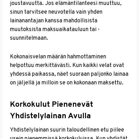
joustavuutta. Jos elämäntilanteesi muuttuu,
sinun tarvitsee neuvotella vain yhden
lainanantajan kanssa mahdollisista
muutoksista maksuaikatauluun tai -
suunnitelmaan.
Kokonaisvelan määrän hahmottaminen
helpottuu merkittävästi. Kun kaikki velat ovat
yhdessä paikassa, näet suoraan paljonko lainaa
on jäljellä ja milloin se on kokonaan maksettu.
Korkokulut Pienenevät
Yhdistelylainan Avulla
Yhdistelylainan suurin taloudellinen etu piilee
usein pienemmissä korkokuluissa. Kun yhdistät