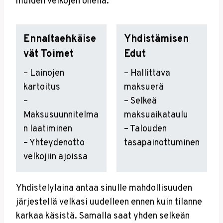
muiden velkojen ohella.
Ennaltaehkäise
Yhdistämisen
Vät Toimet
Edut
– Lainojen
– Hallittava
kartoitus
maksuerä
–
– Selkeä
Maksusuunnitelma
maksuaikataulu
n laatiminen
– Talouden
– Yhteydenotto
tasapainottuminen
velkojiin ajoissa
Yhdistelylaina antaa sinulle mahdollisuuden
järjestellä velkasi uudelleen ennen kuin tilanne
karkaa käsistä. Samalla saat yhden selkeän