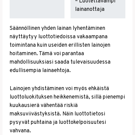
– Luotettavampi
lainanottaja
Säännöllinen yhden lainan lyhentäminen
näyttäytyy luottotiedoissa vakaampana
toimintana kuin useiden erillisten lainojen
hoitaminen. Tämä voi parantaa
mahdollisuuksiasi saada tulevaisuudessa
edullisempia lainaehtoja.
Lainojen yhdistäminen voi myös ehkäistä
luottoluokituksen heikkenemistä, sillä pienempi
kuukausierä vähentää riskiä
maksuviivästyksistä. Näin luottotietosi
pysyvät puhtaina ja luottokelpoisuutesi
vahvana.