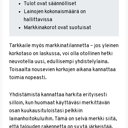
Tulot ovat säännölliset
Lainojen kokonaismäärä on
hallittavissa
Markkinakorot ovat suotuisat
Tarkkaile myös markkinatilannetta – jos yleinen
korkotaso on laskussa, voi olla otollinen hetki
neuvotella uusi, edullisempi yhdistelylaina.
Toisaalta nousevien korkojen aikana kannattaa
toimia nopeasti.
Yhdistämistä kannattaa harkita erityisesti
silloin, kun huomaat käyttäväsi merkittävän
osan kuukausituloistasi pelkkiin
lainanhoitokuluihin. Tämä on selvä merkki siitä,
että talouden rakennetta on syytä järkeistää.