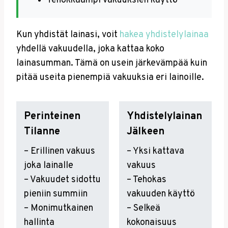
Tehokkaampi vakuuksien käyttö
Kun yhdistät lainasi, voit
hakea yhdistelylainaa
yhdellä vakuudella, joka kattaa koko
lainasumman. Tämä on usein järkevämpää kuin
pitää useita pienempiä vakuuksia eri lainoille.
Perinteinen
Yhdistelylainan
Tilanne
Jälkeen
– Erillinen vakuus
– Yksi kattava
joka lainalle
vakuus
– Vakuudet sidottu
– Tehokas
pieniin summiin
vakuuden käyttö
– Monimutkainen
– Selkeä
hallinta
kokonaisuus