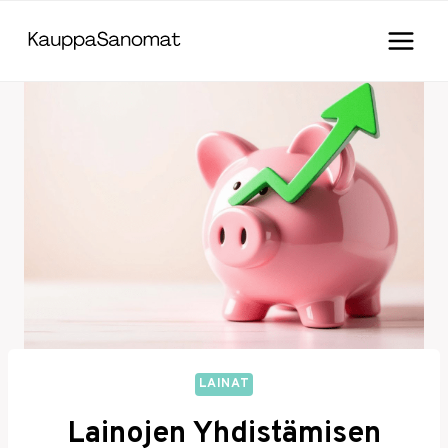
Skip
to
content
LAINAT
Lainojen Yhdistämisen