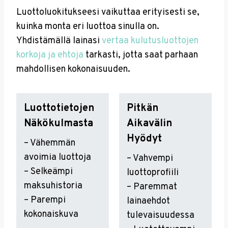
Luottoluokitukseesi vaikuttaa erityisesti se,
kuinka monta eri luottoa sinulla on.
Yhdistämällä lainasi
vertaa kulutusluottojen
korkoja ja ehtoja
tarkasti, jotta saat parhaan
mahdollisen kokonaisuuden.
Luottotietojen
Pitkän
Näkökulmasta
Aikavälin
Hyödyt
– Vähemmän
avoimia luottoja
– Vahvempi
– Selkeämpi
luottoprofiili
maksuhistoria
– Paremmat
– Parempi
lainaehdot
kokonaiskuva
tulevaisuudessa