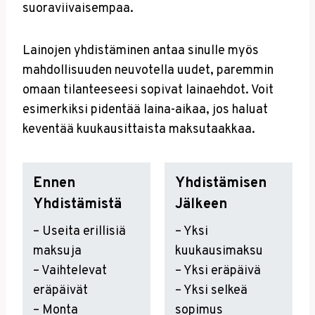
suoraviivaisempaa.
Lainojen yhdistäminen antaa sinulle myös
mahdollisuuden neuvotella uudet, paremmin
omaan tilanteeseesi sopivat lainaehdot. Voit
esimerkiksi pidentää laina-aikaa, jos haluat
keventää kuukausittaista maksutaakkaa.
Ennen
Yhdistämisen
Yhdistämistä
Jälkeen
– Useita erillisiä
– Yksi
maksuja
kuukausimaksu
– Vaihtelevat
– Yksi eräpäivä
eräpäivät
– Yksi selkeä
– Monta
sopimus