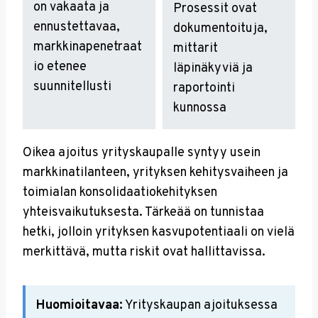
on vakaata ja
Prosessit ovat
ennustettavaa,
dokumentoituja,
markkinapenetraat
mittarit
io etenee
läpinäkyviä ja
suunnitellusti
raportointi
kunnossa
Oikea ajoitus yrityskaupalle syntyy usein
markkinatilanteen, yrityksen kehitysvaiheen ja
toimialan konsolidaatiokehityksen
yhteisvaikutuksesta. Tärkeää on tunnistaa
hetki, jolloin yrityksen kasvupotentiaali on vielä
merkittävä, mutta riskit ovat hallittavissa.
Huomioitavaa:
Yrityskaupan ajoituksessa