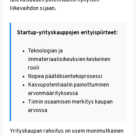
tulevaisuuden potentiaaliin nykyisen
liikevaihdon sijaan.
Startup-yrityskauppojen erityispiirteet:
Teknologian ja
immateriaalioikeuksien keskeinen
rooli
Nopea päätöksentekoprosessi
Kasvupotentiaalin painottuminen
arvonmäärityksessä
Tiimin osaamisen merkitys kaupan
arvossa
Yrityskaupan rahoitus on usein monimutkainen