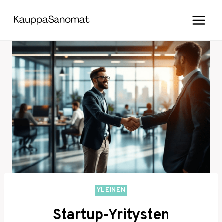
Skip
to
content
YLEINEN
Startup-Yritysten