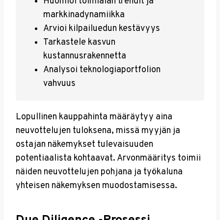
Huomioi toimialan trendit ja
markkinadynamiikka
Arvioi kilpailuedun kestävyys
Tarkastele kasvun
kustannusrakennetta
Analysoi teknologiaportfolion
vahvuus
Lopullinen kauppahinta määräytyy aina
neuvottelujen tuloksena, missä myyjän ja
ostajan näkemykset tulevaisuuden
potentiaalista kohtaavat. Arvonmääritys toimii
näiden neuvottelujen pohjana ja työkaluna
yhteisen näkemyksen muodostamisessa.