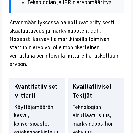
Teknologian ja IPR:n arvonmääritys
Arvonmäärityksessä painottuvat erityisesti
skaalautuvuus ja markkinapotentiaali.
Nopeasti kasvavilla markkinoilla toimivan
startupin arvo voi olla moninkertainen
verrattuna perinteisillä mittareilla laskettuun
arvoon.
Kvantitatiiviset
Kvalitatiiviset
Mittarit
Tekijät
Käyttäjämäärän
Teknologian
kasvu,
ainutlaatuisuus,
konversioaste,
markkinaposition
asiakashankintaku
vahvuus,