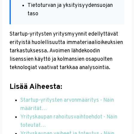
Tietoturvan ja yksityisyydensuojan
taso
Startup-yritysten yritysmyynnit edellyttävät
erityistä huolellisuutta immateriaalioikeuksien
tarkastuksessa. Avoimen lähdekoodin
lisenssien käyttö ja kolmansien osapuolten
teknologiat vaativat tarkkaa analysointia.
Lisää Aiheesta:
Startup-yritysten arvonmääritys - Näin
määrität…
Yrityskaupan rahoitusvaihtoehdot - Näin
toteutat…
Yrityskaupan vaiheet ja toteutus - Näin