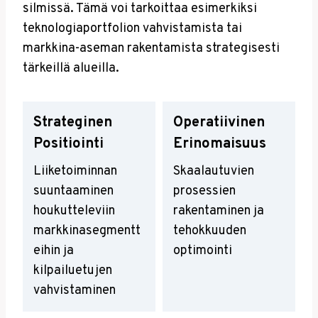
silmissä. Tämä voi tarkoittaa esimerkiksi
teknologiaportfolion vahvistamista tai
markkina-aseman rakentamista strategisesti
tärkeillä alueilla.
Strateginen
Operatiivinen
Positiointi
Erinomaisuus
Liiketoiminnan
Skaalautuvien
suuntaaminen
prosessien
houkutteleviin
rakentaminen ja
markkinasegmentt
tehokkuuden
eihin ja
optimointi
kilpailuetujen
vahvistaminen