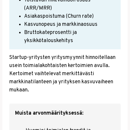
Toistuvan liikevaihdon osuus
(ARR/MRR)
Asiakaspoistuma (Churn rate)
Kasvunopeus ja markkinaosuus
Bruttokateprosentti ja
yksikkötalouskehitys
Startup-yritysten yritysmyynnit hinnoitellaan
usein toimialakohtaisten kertoimien avulla.
Kertoimet vaihtelevat merkittävästi
markkinatilanteen ja yrityksen kasvuvaiheen
mukaan.
Muista arvonmäärityksessä: