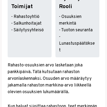
Toimijat
Rooli
- Rahastoyhtiö
- Osuuksien
- Salkunhoitajat
merkintä
- Säilytysyhteisö
- Tuoton seuranta
-
Lunastuspäätökse
t
Rahasto-osuuksien arvo lasketaan joka
pankkipäivä. Tätä kutsutaan rahaston
arvonlaskennaksi. Osuuden arvo määräytyy
jakamalla rahaston markkina-arvo liikkeellä
olevien osuuksien lukumäärällä.
Kun haluat sijoittaa rahastoon, teet merkinnän