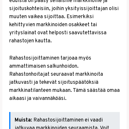
eduista on pääsy sellaisille markkinoille ja
sijoituskohteisiin, joihin yksityissijoittajan olisi
muuten vaikea sijoittaa. Esimerkiksi
kehittyvien markkinoiden osakkeet tai
yrityslainat ovat helposti saavutettavissa
rahastojen kautta.
Rahastosijoittaminen tarjoaa myös
ammattimaisen salkunhoidon.
Rahastonhoitajat seuraavat markkinoita
jatkuvasti ja tekevät sijoituspäätöksiä
markkinatilanteen mukaan. Tämä säästää omaa
aikaasi ja vaivannäköäsi.
Muista:
Rahastosijoittaminen ei vaadi
jatkuvaa markkinoiden seuraamista. Voit