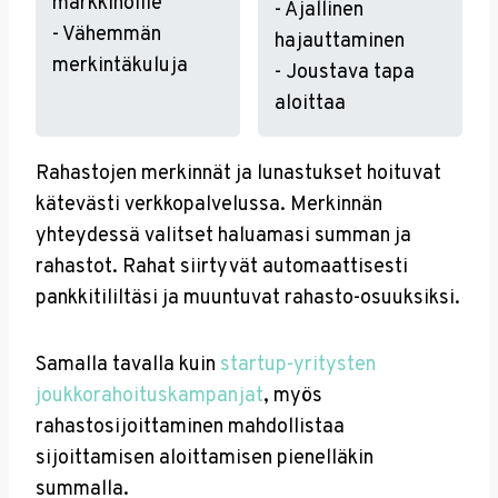
markkinoille
- Ajallinen
- Vähemmän
hajauttaminen
merkintäkuluja
- Joustava tapa
aloittaa
Rahastojen merkinnät ja lunastukset hoituvat
kätevästi verkkopalvelussa. Merkinnän
yhteydessä valitset haluamasi summan ja
rahastot. Rahat siirtyvät automaattisesti
pankkitililtäsi ja muuntuvat rahasto-osuuksiksi.
Samalla tavalla kuin
startup-yritysten
joukkorahoituskampanjat
, myös
rahastosijoittaminen mahdollistaa
sijoittamisen aloittamisen pienelläkin
summalla.