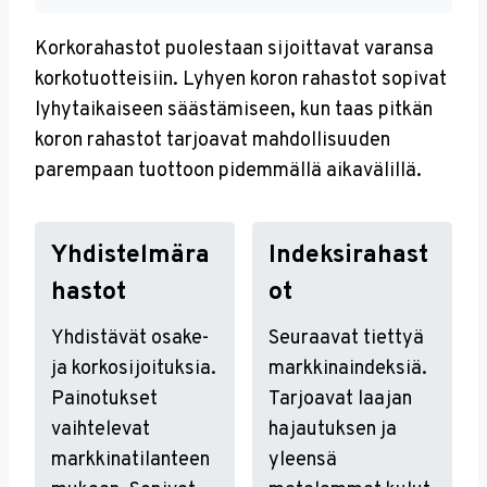
Korkorahastot puolestaan sijoittavat varansa
korkotuotteisiin. Lyhyen koron rahastot sopivat
lyhytaikaiseen säästämiseen, kun taas pitkän
koron rahastot tarjoavat mahdollisuuden
parempaan tuottoon pidemmällä aikavälillä.
Yhdistelmära
Indeksirahast
Hastot
Ot
Yhdistävät osake-
Seuraavat tiettyä
ja korkosijoituksia.
markkinaindeksiä.
Painotukset
Tarjoavat laajan
vaihtelevat
hajautuksen ja
markkinatilanteen
yleensä