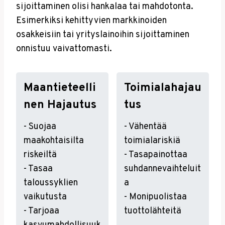
sijoittaminen olisi hankalaa tai mahdotonta.
Esimerkiksi kehittyvien markkinoiden
osakkeisiin tai yrityslainoihin sijoittaminen
onnistuu vaivattomasti.
Maantieteelli
Toimialahajau
Nen Hajautus
Tus
- Suojaa
- Vähentää
maakohtaisilta
toimialariskiä
riskeiltä
- Tasapainottaa
- Tasaa
suhdannevaihteluit
taloussyklien
a
vaikutusta
- Monipuolistaa
- Tarjoaa
tuottolähteitä