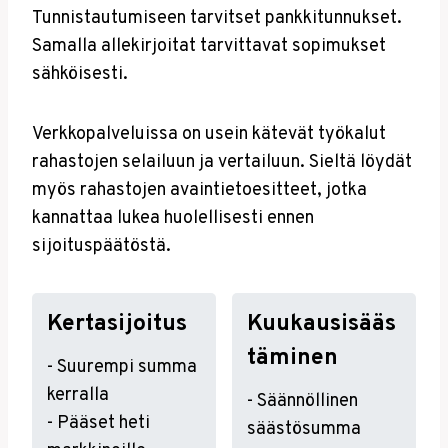
Tunnistautumiseen tarvitset pankkitunnukset.
Samalla allekirjoitat tarvittavat sopimukset
sähköisesti.
Verkkopalveluissa on usein kätevät työkalut
rahastojen selailuun ja vertailuun. Sieltä löydät
myös rahastojen avaintietoesitteet, jotka
kannattaa lukea huolellisesti ennen
sijoituspäätöstä.
Kertasijoitus
Kuukausisääs
Täminen
- Suurempi summa
kerralla
- Säännöllinen
- Pääset heti
säästösumma