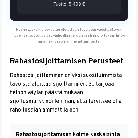
Tuotto:
5 409 €
Huom: Laskelma perustuu oletettuun tasaiseen vuosituottoon.
Todelliset tuotot voivat vaihdella merkittävästi ja sijoituksiin liittyy
aina riski pääoman menettämisestä.
Rahastosijoittamisen Perusteet
Rahastosijoittaminen on yksi suosituimmista
tavoista aloittaa sijoittaminen. Se tarjoaa
helpon väylän päästä mukaan
sijoitusmarkkinoille ilman, että tarvitsee olla
rahoitusalan ammattilainen.
Rahastosijoittamisen kolme keskeisintä