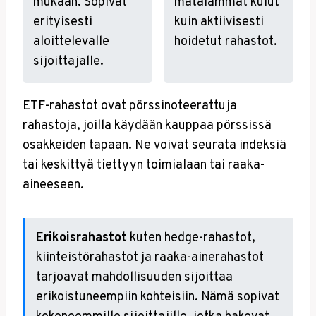
mukaan. Sopivat
matalammat kulut
erityisesti
kuin aktiivisesti
aloittelevalle
hoidetut rahastot.
sijoittajalle.
ETF-rahastot ovat pörssinoteerattuja
rahastoja, joilla käydään kauppaa pörssissä
osakkeiden tapaan. Ne voivat seurata indeksiä
tai keskittyä tiettyyn toimialaan tai raaka-
aineeseen.
Erikoisrahastot
kuten hedge-rahastot,
kiinteistörahastot ja raaka-ainerahastot
tarjoavat mahdollisuuden sijoittaa
erikoistuneempiin kohteisiin. Nämä sopivat