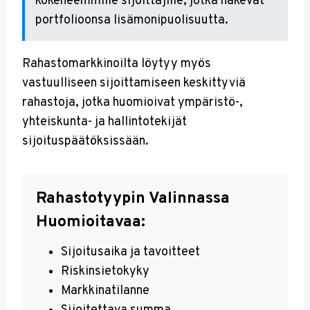
kokeneemmille sijoittajille, jotka hakevat
portfolioonsa lisämonipuolisuutta.
Rahastomarkkinoilta löytyy myös
vastuulliseen sijoittamiseen keskittyviä
rahastoja, jotka huomioivat ympäristö-,
yhteiskunta- ja hallintotekijät
sijoituspäätöksissään.
Rahastotyypin Valinnassa
Huomioitavaa:
Sijoitusaika ja tavoitteet
Riskinsietokyky
Markkinatilanne